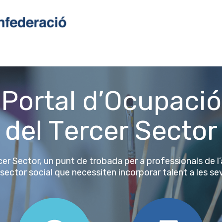
P
O
ortal d’
cupació
T
S
del
ercer
ector
er Sector, un punt de trobada per a professionals de l’
 sector social que necessiten incorporar talent a les s