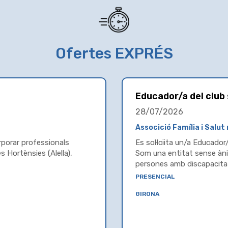
Ofertes EXPRÉS
Educador/a del club 
28/07/2026
Associció Família i Salu
rporar professionals
Es sol·lciita un/a Educador/
s Hortènsies (Alella),
Som una entitat sense ànim
persones amb discapacitat 
presencial
girona