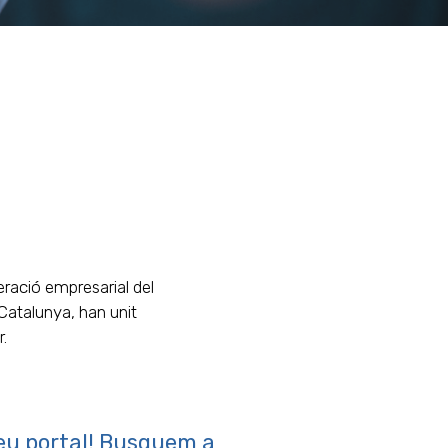
eració empresarial del
 Catalunya, han unit
.
 teu portal! Busquem a