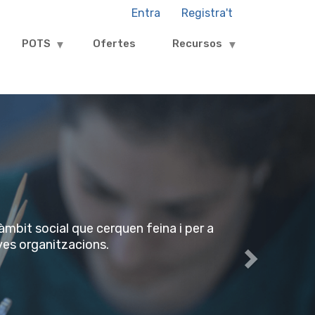
Entra
Registra't
Login
and
POTS
Ofertes
Recursos
Register
menu
Next
àmbit social que cerquen feina i per a
eves organitzacions.