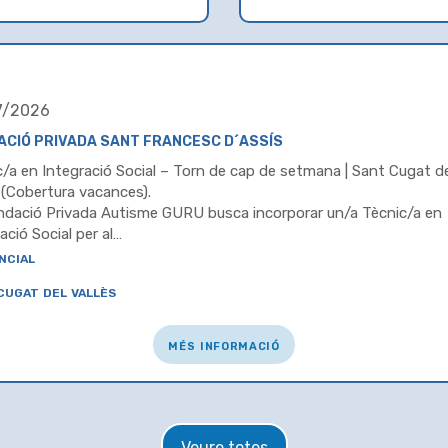
7/2026
ACIÓ PRIVADA SANT FRANCESC D´ASSÍS
/a en Integració Social – Torn de cap de setmana | Sant Cugat de
 (Cobertura vacances).
ndació Privada Autisme GURU busca incorporar un/a Tècnic/a en
ació Social per al…
ncial
cugat del vallès
més informació
Veure totes