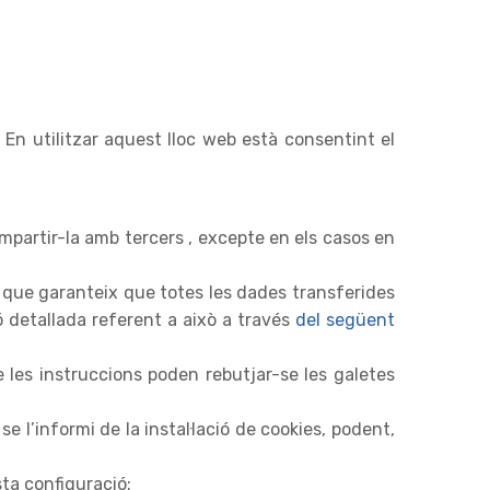
En utilitzar aquest lloc web està consentint el
partir-la amb tercers , excepte en els casos en
 que garanteix que totes les dades transferides
 detallada referent a això a través
del següent
e les instruccions poden rebutjar-se les galetes
e l’informi de la instal·lació de cookies, podent,
sta configuració: