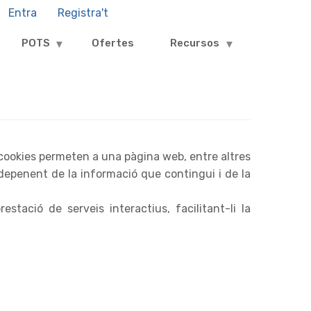
Entra
Registra't
Login
and
POTS
Ofertes
Recursos
Register
menu
cookies permeten a una pàgina web, entre altres
depenent de la informació que contingui i de la
tació de serveis interactius, facilitant-li la