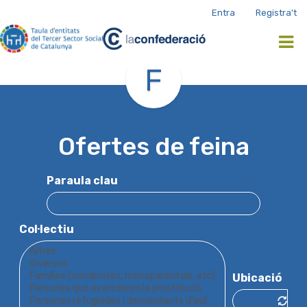
Vés
Entra
Registra't
Login
al
and
contingut
Register
menu
Ofertes de feina
Paraula clau
Col·lectiu
Ubicació