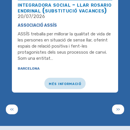
integradora social - llar rosario
endrinal (substitució vacances)
20/07/2026
ASSOCIACIÓ ASSÍS
ASSÍS treballa per millorar la qualitat de vida de
les persones en situació de sense llar, oferint
espais de relació positiva i fent-les
protagonistes dels seus processos de canvi.
Som una entitat…
barcelona
més informació
Paginació
Pàgina
Pàgin
‹‹
››
anterior
següe